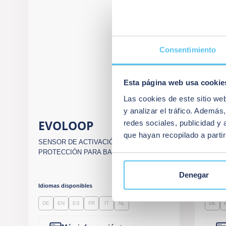
Consentimiento
Esta página web usa cookie
Las cookies de este sitio we
y analizar el tráfico. Ademá
EVOLOOP
MA
redes sociales, publicidad y
que hayan recopilado a parti
SENSOR DE ACTIVACIÓN, PRESENCIA Y
SENSO
PROTECCIÓN PARA BARRERAS
Denegar
Idiomas disponibles
Idiomas
DE
EN
ES
FR
IT
NL
DE