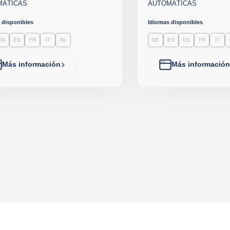
MÁTICAS
AUTOMÁTICAS
 disponibles
Idiomas disponibles
EN
ES
FR
IT
NL
DE
EN
ES
FR
IT
Más información
Más información