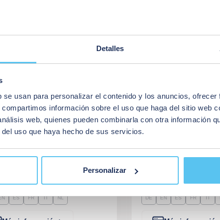
Detalles
s
b se usan para personalizar el contenido y los anuncios, ofrecer
s, compartimos información sobre el uso que haga del sitio web 
GIC SWITCH
MAGIC SWITC
 análisis web, quienes pueden combinarla con otra información q
r del uso que haya hecho de sus servicios.
CHROMA
R DE APERTURA SIN CONTACTO
SENSOR DE APERTURA 
PARA PUERTAS AUTOMÁ
Personalizar
 disponibles
Idiomas disponibles
EN
ES
FR
IT
NL
DE
EN
ES
FR
IT