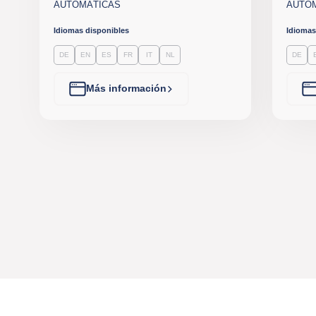
AUTOMÁTICAS
AUTO
Idiomas disponibles
Idiomas
DE
EN
ES
FR
IT
NL
DE
Más información