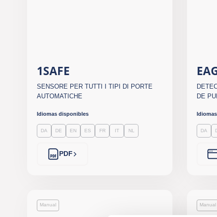
1SAFE
EAG
SENSORE PER TUTTI I TIPI DI PORTE
DETEC
AUTOMATICHE
DE PU
Idiomas disponibles
Idiomas
DA
DE
EN
ES
FR
IT
NL
DA
PDF
Manual
Manual